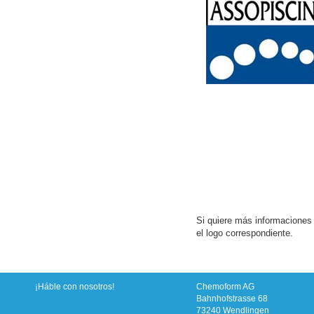
Si quiere más informaciones 
el logo correspondiente.
¡Háble con nosotros!
Chemoform AG
Bahnhofstrasse 68
73240 Wendlingen