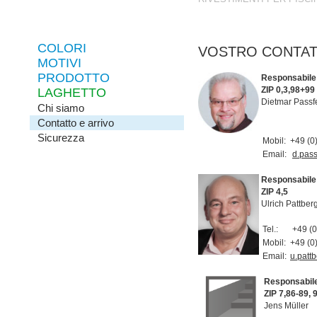
COLORI
VOSTRO CONTAT
MOTIVI
PRODOTTO
Responsabile 
ZIP
0,3,98+99
LAGHETTO
Dietmar Passf
Chi siamo
Contatto e arrivo
Sicurezza
Mobil:
+49 (0
Email:
d.pas
Responsabile 
ZIP
4,5
Ulrich Pattber
Tel.:
+49 (0
Mobil:
+49 (0
Email:
u.pat
Responsabile
ZIP
7,86-89, 
Jens Müller