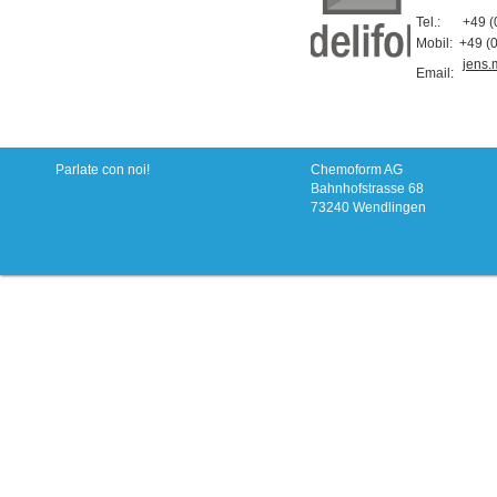
Tel.:
+49 (
Mobil:
+49 (
jens
Email:
Parlate con noi!
Chemoform AG
Bahnhofstrasse 68
73240 Wendlingen