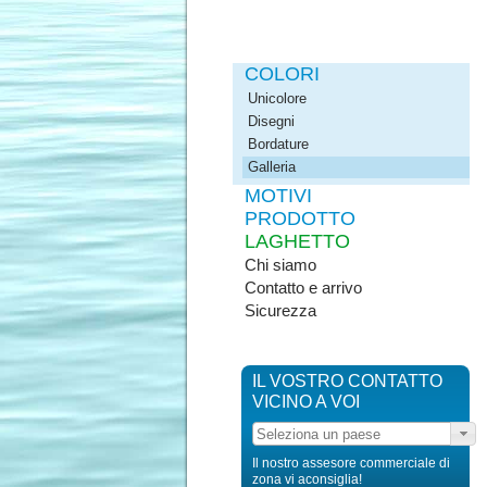
COLORI
Unicolore
Disegni
Bordature
Galleria
MOTIVI
PRODOTTO
LAGHETTO
Chi siamo
Contatto e arrivo
Sicurezza
IL VOSTRO CONTATTO
VICINO A VOI
Il nostro assesore commerciale di
zona vi aconsiglia!