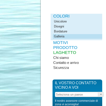
COLORI
Unicolore
Disegni
Bordature
Galleria
MOTIVI
PRODOTTO
LAGHETTO
Chi siamo
Contatto e arrivo
Sicurezza
IL VOSTRO CONTATTO
VICINO A VOI
Il nostro assesore commerciale di
zona vi aconsiglia!